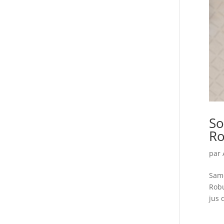
So
R
par
Same
Robu
jus 