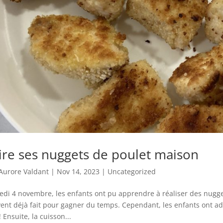
ire ses nuggets de poulet maison
Aurore Valdant
|
Nov 14, 2023
|
Uncategorized
di 4 novembre, les enfants ont pu apprendre à réaliser des nugge
ent déjà fait pour gagner du temps. Cependant, les enfants ont adoré
! Ensuite, la cuisson...