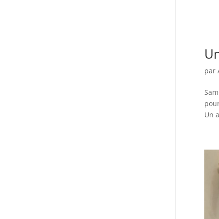
Un
par
Same
pour
Un a