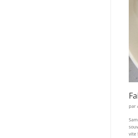
Fa
par
Same
souv
vite 