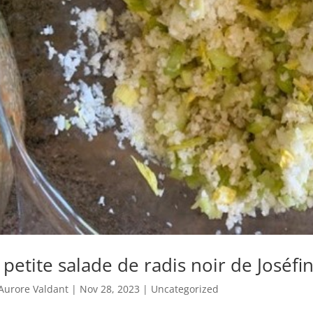
 petite salade de radis noir de Joséfi
Aurore Valdant
|
Nov 28, 2023
|
Uncategorized