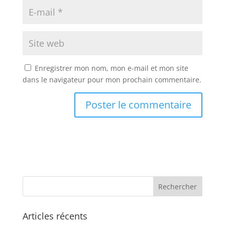
Enregistrer mon nom, mon e-mail et mon site
dans le navigateur pour mon prochain commentaire.
A
l
t
e
r
n
a
t
Articles récents
i